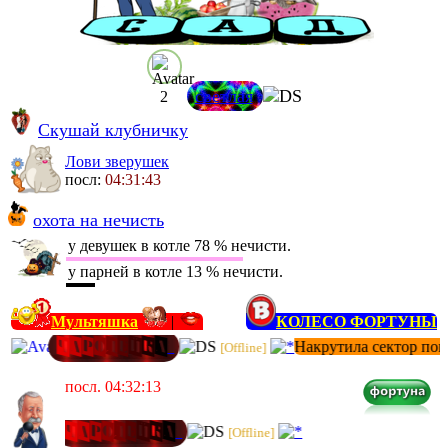
светлая
Скушай клубничку
Лови зверушек
посл:
04:31:43
охота на нечисть
у девушек в котле 78 % нечисти.
у парней в котле 13 % нечисти.
Мультяшка
|
КОЛЕСО ФОРТУНЫ
Ч
а
Р
о
Д
е
Й
к
А
Накрутила сектор поцел
[Offline]
посл. 04:32:13
Ч
а
Р
о
Д
е
Й
к
А
[Offline]