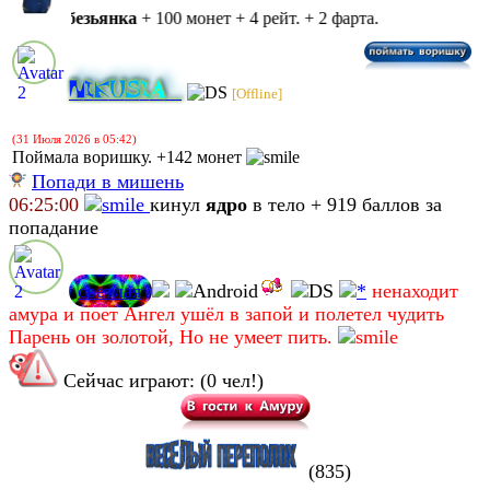
ктор
Обезьянка
+ 100 монет + 4 рейт. + 2 фарта.
N
i
k
u
s
i
a
[Offline]
(31 Июля 2026 в 05:42)
Поймала воришку. +142 монет
Попади в мишень
06:25:00
кинул
ядро
в тело + 919 баллов за
попадание
светлая
ненаходит
амура и поет Ангел ушёл в запой и полетел чудить
Парень он золотой, Но не умеет пить.
Сейчас играют: (0 чел!)
(835)