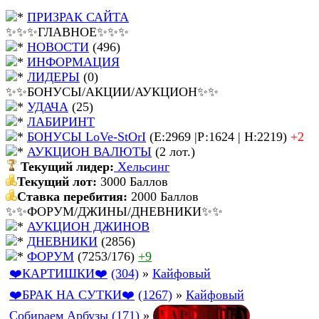
ПРИЗРАК САЙТА
✨✨✨ГЛАВНОЕ✨✨✨
НОВОСТИ
(496)
ИНФОРМАЦИЯ
ЛИДЕРЫ
(0)
✨✨БОНУСЫ/АКЦИИ/АУКЦИОН✨✨
УДАЧА
(25)
ЛАБИРИНТ
БОНУСЫ LoVe-StOrI
(Е:2969 |Р:1624 | Н:2219)
+2
АУКЦИОН ВАЛЮТЫ
(2 лот.)
Текущий лидер:
Хельсинг
Текущий лот:
3000 Баллов
Ставка перебития:
2000 Баллов
✨✨ФОРУМ/ДЖИНЫ/ДНЕВНИКИ✨✨
АУКЦИОН ДЖИНОВ
ДНЕВНИКИ
(2856)
ФОРУМ
(7253/176)
+9
❤️КАРТИШКИ❤️
(304)
»
Кайфовый
❤️БРАК НА СУТКИ❤️
(1267)
»
Кайфовый
Ч
а
Р
о
Д
е
Й
к
А
Собираем Арбузы
(171)
»