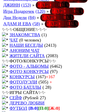
Ч
а
Р
о
Д
е
Й
к
А
ДЖИНН
(153)
»
Ч
а
Р
о
Д
е
Й
к
А
Игра Подарочек
(120)
»
Ч
а
Р
о
Д
е
Й
к
А
Дни Недели
(84)
»
Ч
а
Р
о
Д
е
Й
к
А
АДАМ И ЕВА
(58)
»
✨✨✨ОБЩЕНИЕ✨✨✨
ЗНАКОМСТВА
(1)
ЧАТ
(0 человек)
НАШИ БЕСЕДЫ
(2413)
АНОНИМ ЧАТ
ЖИТЕЛИ САЙТА
(2083)
✨✨ФОТО/КОНКУРСЫ✨✨
ФОТО - АЛЬБОМЫ
(6462)
ФОТО КОНКУРСЫ
(97)
КОНКУРСЫ
(167)
+167
ФОТОДУЭЛИ
(505)
+
ФОТО БАТЛЛЫ
( 28)
✨✨ИГРЫ САЙТА✨✨
СЕЙФ
(Рублей 27)
ДЕРЕВО ЛЮБВИ
ФУТБОЛ
[В:0]
[П:0]
[Ж:0]